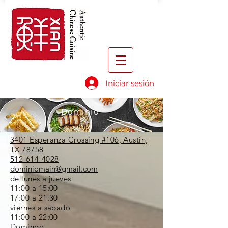
Iniciar sesión
Dominio
3401 Esperanza Crossing #106, Austin,
TX 78758
512-614-4028
dominiomain@gmail.com
de lunes a jueves
11:00 a 15:00
17:00 a 21:30
viernes a sabado
11:00 a 22:00
Domingo