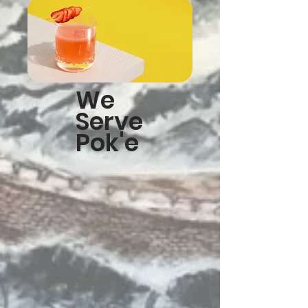
We
Serve
Pok'e