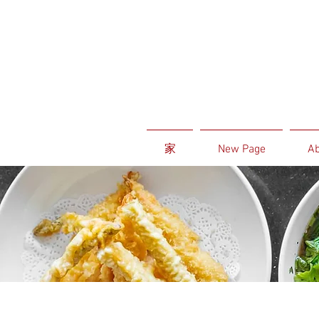
家
New Page
Ab