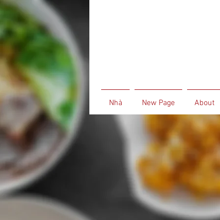
Nhà
New Page
About