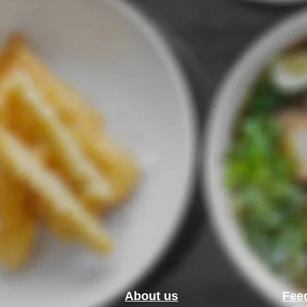
About us
Fee