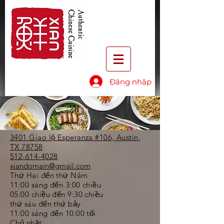
Đăng nhập
Miền
3401 Giao lộ Esperanza #106, Austin,
TX 78758
512-614-4028
xiandomain@gmail.com
Thứ Hai đến thứ Năm
11:00 sáng đến 3:00 chiều
05:00 chiều đến 9:30 chiều
thứ sáu đến thứ bảy
11:00 sáng đến 10:00 tối
Chủ nhật