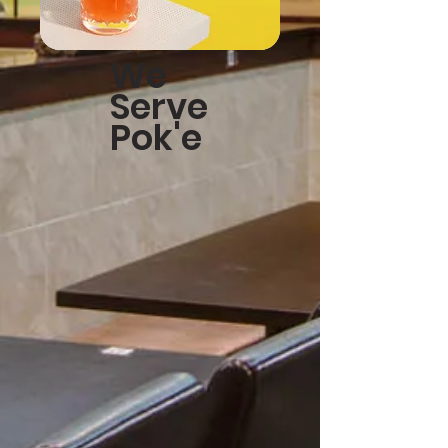
We
Serve
Pok'e